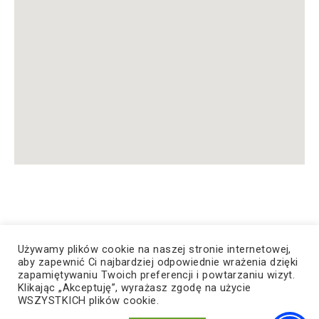
Używamy plików cookie na naszej stronie internetowej,
aby zapewnić Ci najbardziej odpowiednie wrażenia dzięki
zapamiętywaniu Twoich preferencji i powtarzaniu wizyt.
© Copyright 2023, Wszelkie prawa zastrzeżone
Klikając „Akceptuję”, wyrażasz zgodę na użycie
WSZYSTKICH plików cookie.
Dostępność
|
Bezpieczeństwo
|
RODO
|
Cyberbezpieczeństwo