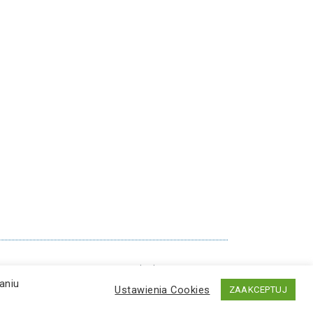
|
Bezpieczeństwo
|
RODO
|
Cyberbezpieczeństwo
aniu
Ustawienia Cookies
ZAAKCEPTUJ