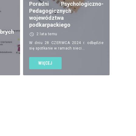
Poradni Psychologiczno-
Pedagogicznych
województwa
podkarpackiego
rych
2 lata temu
W dniu 28 CZERWCA 2024 r. odbędzie
się spotkanie w ramach sieci…
WIĘCEJ