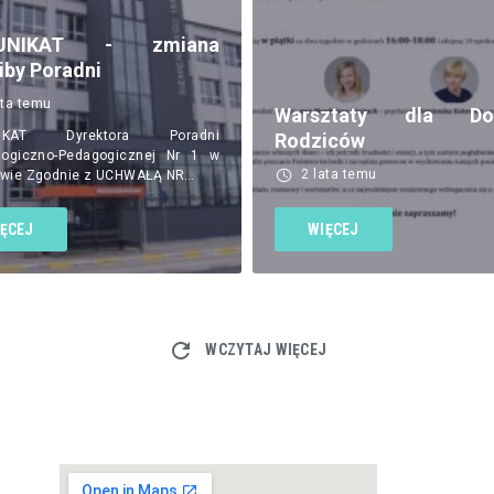
UNIKAT - zmiana
iby Poradni
ata temu
Warsztaty dla Dob
IKAT Dyrektora Poradni
Rodziców
logiczno-Pedagogicznej Nr 1 w
2 lata temu
wie Zgodnie z UCHWAŁĄ NR…
ĘCEJ
WIĘCEJ
WCZYTAJ WIĘCEJ