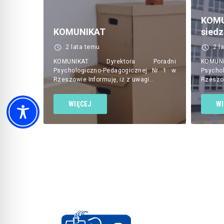
KOM
KOMUNIKAT
siedz
2 lata temu
2 l
KOMUNIKAT Dyrektora Poradni
KOMUN
Psychologiczno-Pedagogicznej Nr 1 w
Psycho
Rzeszowie Informuję, iż z uwagi…
Rzeszo
WIĘCEJ
WI