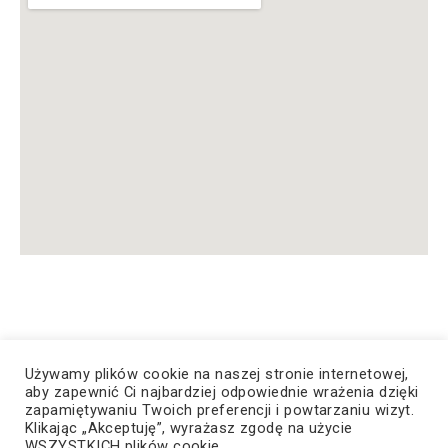
Używamy plików cookie na naszej stronie internetowej,
aby zapewnić Ci najbardziej odpowiednie wrażenia dzięki
zapamiętywaniu Twoich preferencji i powtarzaniu wizyt.
© Copyright 2023, Wszelkie prawa zastrzeżone
Klikając „Akceptuję”, wyrażasz zgodę na użycie
WSZYSTKICH plików cookie.