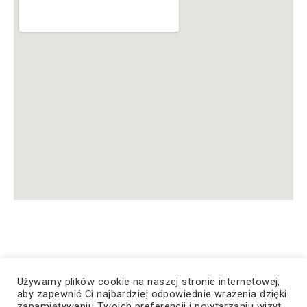
Używamy plików cookie na naszej stronie internetowej,
aby zapewnić Ci najbardziej odpowiednie wrażenia dzięki
zapamiętywaniu Twoich preferencji i powtarzaniu wizyt.
© Copyright 2023, Wszelkie prawa zastrzeżone