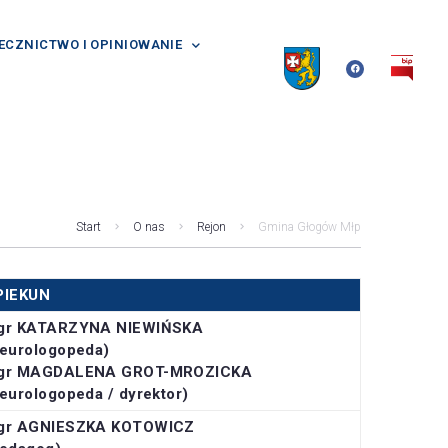
ECZNICTWO I OPINIOWANIE
Start
O nas
Rejon
Gmina Głogów Młp
PIEKUN
gr KATARZYNA NIEWIŃSKA
eurologopeda)
gr MAGDALENA GROT-MROZICKA
eurologopeda / dyrektor)
gr AGNIESZKA KOTOWICZ