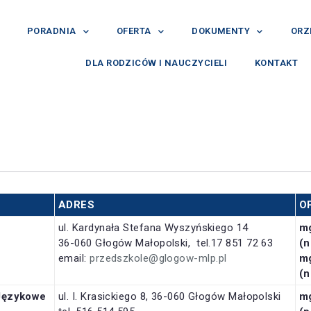
PORADNIA
OFERTA
DOKUMENTY
ORZ
DLA RODZICÓW I NAUCZYCIELI
KONTAKT
ADRES
O
ul. Kardynała Stefana Wyszyńskiego 14
m
36-060 Głogów Małopolski, tel.17 851 72 63
(n
email:
przedszkole@glogow-mlp.pl
m
(n
Językowe
ul. I. Krasickiego 8, 36-060 Głogów Małopolski
m