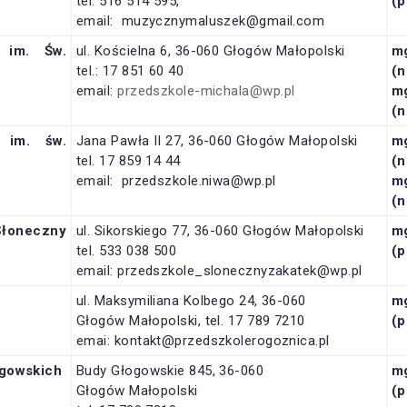
tel. 516 514 595,
(
email: muzycznymaluszek@gmail.com
im. Św.
ul. Kościelna 6, 36-060 Głogów Małopolski
m
tel.: 17 851 60 40
(n
email:
przedszkole-michala@wp.pl
m
(n
 im. św.
Jana Pawła II 27, 36-060 Głogów Małopolski
m
tel. 17 859 14 44
(n
email: przedszkole.niwa@wp.pl
m
(n
Słoneczny
ul. Sikorskiego 77, 36-060 Głogów Małopolski
m
tel. 533 038 500
(
email: przedszkole_slonecznyzakatek@wp.pl
ul. Maksymiliana Kolbego 24, 36-060
m
Głogów Małopolski, tel. 17 789 7210
(
emai: kontakt@przedszkolerogoznica.pl
ogowskich
Budy Głogowskie 845, 36-060
m
Głogów Małopolski
(p