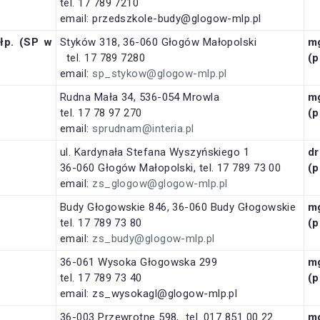
tel. 17 789 7210
email: przedszkole-budy@glogow-mlp.pl
łp. (SP w
Styków 318, 36-060 Głogów Małopolski
m
tel. 17 789 7280
(p
email:
sp_stykow@glogow-mlp.pl
Rudna Mała 34, 536-054 Mrowla
m
tel. 17 78 97 270
(p
email:
sprudnam@interia.pl
ul. Kardynała Stefana Wyszyńskiego 1
d
36-060 Głogów Małopolski, tel. 17 789 73 00
(p
email:
zs_glogow@glogow-mlp.pl
Budy Głogowskie 846, 36-060 Budy Głogowskie
m
tel. 17 789 73 80
(p
email:
zs_budy@glogow-mlp.pl
36-061 Wysoka Głogowska 299
m
tel. 17 789 73 40
(p
email: zs_wysokagl@glogow-mlp.pl
36-003 Przewrotne 598, tel. 017 851 00 22
m