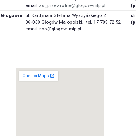
email:
zs_przewrotne@glogow-mlp.pl
(p
 Głogowie
ul. Kardynała Stefana Wyszyńskiego 2
d
36-060 Głogów Małopolski, tel. 17 789 72 52
(p
email: zso@glogow-mlp.pl