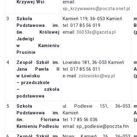
Krzywej Wsi
email:
sp_krzywawies@poczta.onet.pl
3
Szkoła
Kamień 119, 36-053 Kamień
m
Podstawowa im.
tel. 017 85 56 019
B
św. Królowej
email:
36053s@gazeta.pl
(
Jadwigi
w Kamieniu
Prusinie
4
Zespół Szkół im.
Łowisko 181, 36-053 Kamień
Jana Pawła II
tel. 017 85 56 011
w Łowisku
e-mail:
zslowisko@wp.pl
(
– przedszkole
– szkoła
podstawowa
5
Szkoła
ul. Podlesie 151, 36-053
Podstawowa im.
Kamień
św. Floriana
tel. 17 85 56 036
(
Kamieniu Podlesiu
email: sp_podlesie@poczta.fm
6
Zespół Szkół im.
Nowy Kamień 26, 36-053