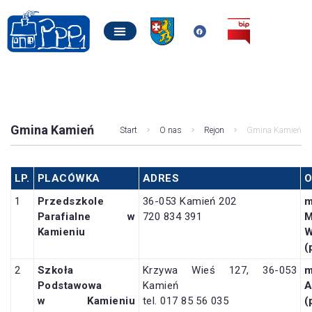
Gmina Kamień
Start
O nas
Rejon
Gmina Kamień
LP.
PLACÓWKA
ADRES
O
1
Przedszkole
36-053 Kamień 202
m
Parafialne w
720 834 391
Kamieniu
(
2
Szkoła
Krzywa Wieś 127, 36-053
Podstawowa
Kamień
w Kamieniu
tel. 017 85 56 035
(