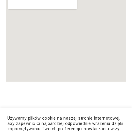
Używamy plików cookie na naszej stronie internetowej,
aby zapewnić Ci najbardziej odpowiednie wrażenia dzięki
© Copyright 2023, Wszelkie prawa zastrzeżone
zapamiętywaniu Twoich preferencji i powtarzaniu wizyt.