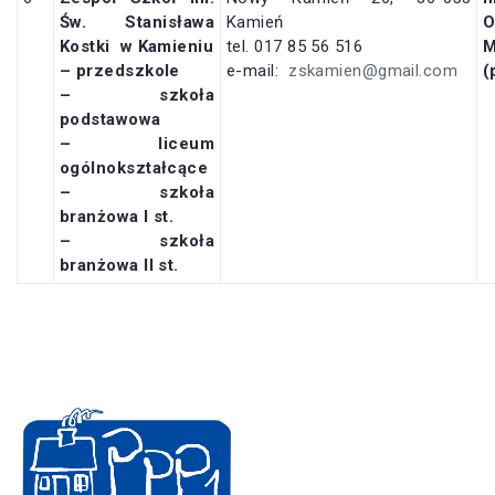
Św. Stanisława
Kamień
O
Kostki
w Kamieniu
tel. 017 85 56 516
– przedszkole
e-mail:
zskamien@gmail.com
(
– szkoła
podstawowa
– liceum
ogólnokształcące
– szkoła
branżowa I st.
– szkoła
branżowa II st.