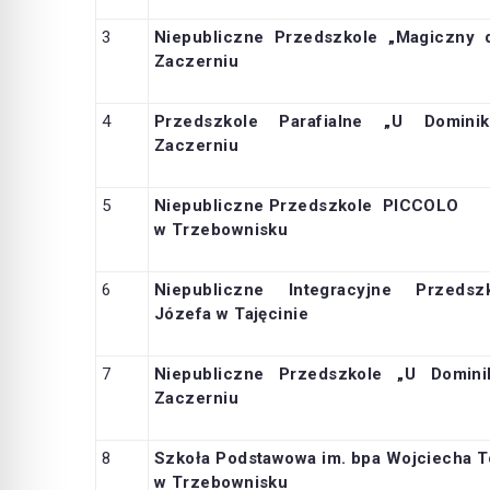
3
Niepubliczne Przedszkole „Magiczny
Zaczerniu
4
Przedszkole Parafialne „U Domini
Zaczerniu
5
Niepubliczne Przedszkole PICCOLO
w Trzebownisku
6
Niepubliczne Integracyjne Przedsz
Józefa
w Tajęcinie
7
Niepubliczne Przedszkole „U Domin
Zaczerniu
8
Szkoła Podstawowa im. bpa Wojciecha 
w Trzebownisku