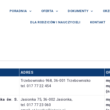
PORADNIA
OFERTA
DOKUMENTY
ORZ
DLA RODZICÓW I NAUCZYCIELI
KONTAKT
ADRES
O
Trzebownisko 968, 36-001 Trzebownisko
m
tel. 017 77 22 454
m
(n
onka
św. S.
Jasionka 75, 36-002 Jasionka,
m
tel. 017 77 23 060
m