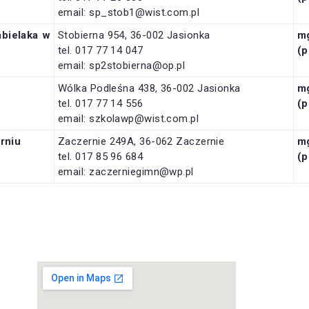
email: sp_stob1@wist.com.pl
abielaka
w
Stobierna 954, 36-002 Jasionka
m
tel. 017 77 14 047
(p
email: sp2stobierna@op.pl
Wólka Podleśna 438, 36-002 Jasionka
m
tel. 017 77 14 556
(p
email: szkolawp@wist.com.pl
rniu
Zaczernie 249A, 36-062 Zaczernie
m
tel. 017 85 96 684
(p
email: zaczerniegimn@wp.pl