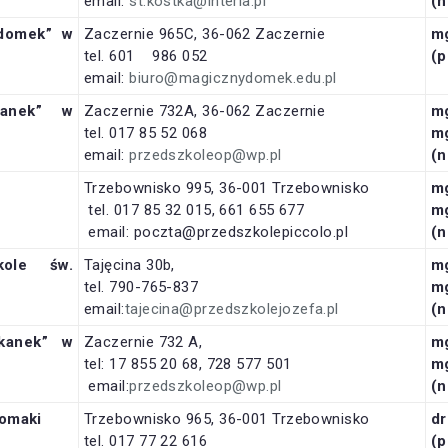
email:
st.kostka@interia.pl
(n
 domek”
w
Zaczernie 965C, 36-062 Zaczernie
m
tel. 601 986 052
(p
email:
biuro@magicznydomek.edu.pl
kanek” w
Zaczernie 732A, 36-062 Zaczernie
m
tel. 017 85 52 068
m
email:
przedszkoleop@wp.pl
(n
Trzebownisko 995, 36-001 Trzebownisko
m
tel. 017 85 32 015, 661 655 677
m
email: poczta@przedszkolepiccolo.pl
(n
kole św.
Tajęcina 30b,
m
tel. 790-765-837
m
email:
tajecina@przedszkolejozefa.pl
(n
ikanek”
w
Zaczernie 732 A,
m
tel: 17 855 20 68, 728 577 501
m
email:
przedszkoleop@wp.pl
(n
Tomaki
Trzebownisko 965, 36-001 Trzebownisko
d
tel. 017 77 22 616
(p