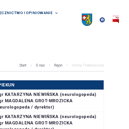
ECZNICTWO I OPINIOWANIE
Start
O nas
Rejon
Gmina Trzebownisko
PIEKUN
gr KATARZYNA NIEWIŃSKA (neurologopeda)
gr MAGDALENA GROT-MROZICKA
eurologopeda / dyrektor)
gr KATARZYNA NIEWIŃSKA (neurologopeda)
gr MAGDALENA GROT-MROZICKA