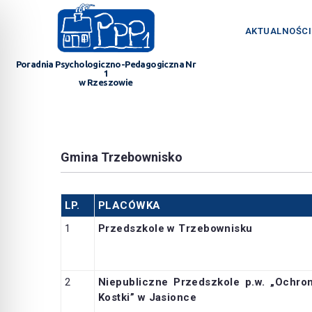
AKTUALNOŚCI
Poradnia Psychologiczno-Pedagogiczna Nr
1
w Rzeszowie
Gmina Trzebownisko
LP.
PLACÓWKA
1
Przedszkole w Trzebownisku
2
Niepubliczne Przedszkole p.w. „Ochr
Kostki” w Jasionce