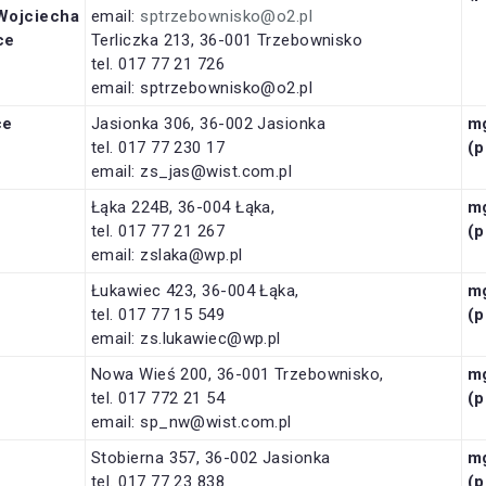
ciecha
email:
sptrzebownisko@o2.pl
ce
Terliczka 213, 36-001 Trzebownisko
tel. 017 77 21 726
email: sptrzebownisko@o2.pl
ce
Jasionka 306, 36-002 Jasionka
m
tel. 017 77 230 17
(
email: zs_jas@wist.com.pl
Łąka 224B, 36-004 Łąka,
m
tel. 017 77 21 267
(p
email: zslaka@wp.pl
Łukawiec 423, 36-004 Łąka,
m
tel. 017 77 15 549
(
email: zs.lukawiec@wp.pl
Nowa Wieś 200, 36-001 Trzebownisko,
m
tel. 017 772 21 54
(p
email: sp_nw@wist.com.pl
Stobierna 357, 36-002 Jasionka
m
tel. 017 77 23 838
(