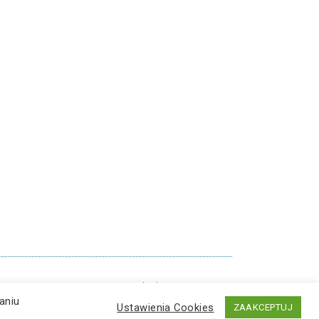
|
Bezpieczeństwo
|
RODO
|
Cyberbezpieczeństwo
aniu
Ustawienia Cookies
ZAAKCEPTUJ