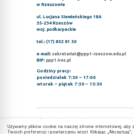
w Rzeszowie
ul. Lucjana Siemieńskiego 18A
35-234 Rzeszów
woj. podkarpackie
tel.: (17) 852 81 30
e-mail:
sekretariat@ppp1-rzeszow.edu.pl
BIP:
ppp1.ires.pl
Godziny pracy:
poniedziałek 7:30 – 17:00
wtorek – piątek 7:30 – 15:30
© Copyright 2023, Wszelkie prawa zastrzeżone
Używamy plików cookie na naszej stronie internetowej, aby 
Twoich preferencji i powtarzaniu wizyt. Klikając „Akceptuj